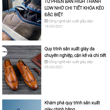
TỪ PHIÊN BẢN HIGH THÀNH
LOW NHỜ CHI TIẾT KHÓA KÉO
ĐẶC BIỆT
Công nghệ sản xuất giầy dép -
19/03/2021
Quy trình sản xuất giày da
chuyên nghiệp, cặn kẽ và chi tiết
Công nghệ sản xuất giầy dép -
05/03/2021
Khám phá quy trình sản xuất
giày chính hãng