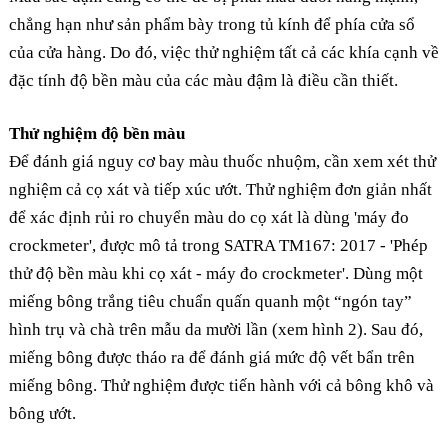
chẳng hạn như sản phẩm bày trong tủ kính để phía cửa sổ
của cửa hàng. Do đó, việc thử nghiệm tất cả các khía cạnh về
đặc tính độ bền màu của các màu đậm là điều cần thiết.
Thử nghiệm độ bền màu
Để đánh giá nguy cơ bay màu thuốc nhuộm, cần xem xét thử
nghiệm cả cọ xát và tiếp xúc ướt. Thử nghiệm đơn giản nhất
để xác định rủi ro chuyển màu do cọ xát là dùng 'máy đo
crockmeter', được mô tả trong SATRA TM167: 2017 - 'Phép
thử độ bền màu khi cọ xát - máy đo crockmeter'. Dùng một
miếng bông trắng tiêu chuẩn quấn quanh một “ngón tay”
hình trụ và chà trên mẫu da mười lần (xem hình 2). Sau đó,
miếng bông được tháo ra để đánh giá mức độ vết bẩn trên
miếng bông. Thử nghiệm được tiến hành với cả bông khô và
bông ướt.