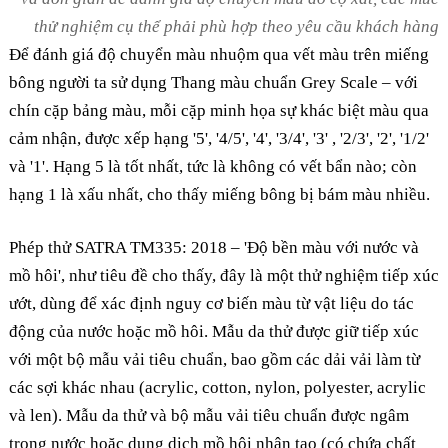
thử nghiệm cụ thể phải phù hợp theo yêu cầu khách hàng
Để đánh giá độ chuyển màu nhuộm qua vết màu trên miếng
bông người ta sử dụng Thang màu chuẩn Grey Scale – với
chín cặp bảng màu, mỗi cặp minh họa sự khác biệt màu qua
cảm nhận, được xếp hạng '5', '4/5', '4', '3/4', '3' , '2/3', '2', '1/2'
và '1'. Hạng 5 là tốt nhất, tức là không có vết bẩn nào; còn
hạng 1 là xấu nhất, cho thấy miếng bông bị bám màu nhiều.
Phép thử SATRA TM335: 2018 – 'Độ bền màu với nước và
mồ hôi', như tiêu đề cho thấy, đây là một thử nghiệm tiếp xúc
ướt, dùng để xác định nguy cơ biến màu từ vật liệu do tác
động của nước hoặc mồ hôi. Mẫu da thử được giữ tiếp xúc
với một bộ mẫu vải tiêu chuẩn, bao gồm các dải vải làm từ
các sợi khác nhau (acrylic, cotton, nylon, polyester, acrylic
và len). Mẫu da thử và bộ mẫu vải tiêu chuẩn được ngâm
trong nước hoặc dung dịch mồ hôi nhân tạo (có chứa chất