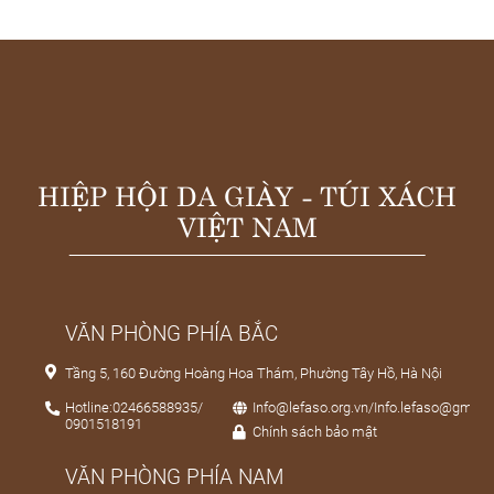
HIỆP HỘI DA GIÀY - TÚI XÁCH
VIỆT NAM
VĂN PHÒNG PHÍA BẮC
Tầng 5, 160 Đường Hoàng Hoa Thám, Phường Tây Hồ, Hà Nội
Hotline:02466588935/
Info@lefaso.org.vn/Info.lefaso@gmail
0901518191
Chính sách bảo mật
VĂN PHÒNG PHÍA NAM