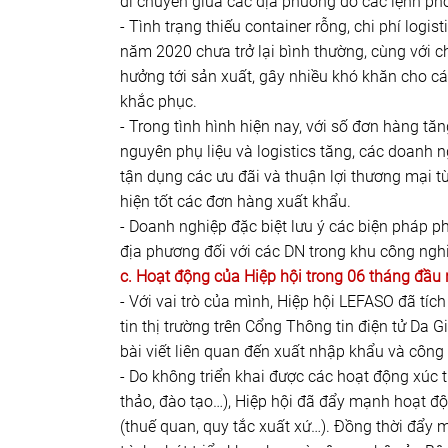
di chuyển giữa các địa phương do các lệnh pho
- Tình trạng thiếu container rỗng, chi phí logi
năm 2020 chưa trở lại bình thường, cùng với c
hưởng tới sản xuất, gây nhiều khó khăn cho các
khắc phục.
- Trong tình hình hiện nay, với số đơn hàng tă
nguyên phụ liệu và logistics tăng, các doanh ng
tận dụng các ưu đãi và thuận lợi thương mại t
hiện tốt các đơn hàng xuất khẩu.
- Doanh nghiệp đặc biệt lưu ý các biện pháp 
địa phương đối với các DN trong khu công nghi
c. Hoạt động của Hiệp hội trong 06 tháng đầ
- Với vai trò của mình, Hiệp hội LEFASO đã tí
tin thị trường trên Cổng Thông tin điện tử Da 
bài viết liên quan đến xuất nhập khẩu và côn
- Do không triển khai được các hoạt động xúc ti
thảo, đào tạo…), Hiệp hội đã đẩy mạnh hoạt độ
(thuế quan, quy tắc xuất xứ…). Đồng thời đẩy