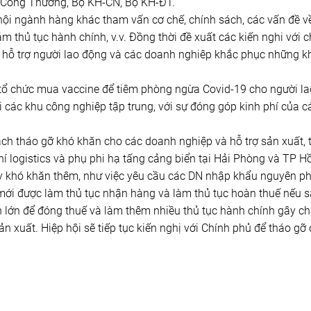
ộ Công Thương, Bộ KH-CN, Bộ KH-ĐT.
 hội ngành hàng khác tham vấn cơ chế, chính sách, các vấn đề v
iảm thủ tục hành chính, v.v. Đồng thời đề xuất các kiến nghi với 
 hỗ trợ người lao động và các doanh nghiêp khắc phục những k
n tổ chức mua vaccine để tiêm phòng ngừa Covid-19 cho người la
i các khu công nghiệp tập trung, với sự đóng góp kinh phí của c
ách tháo gỡ khó khăn cho các doanh nghiệp và hỗ trợ sản xuất, 
hí logistics và phụ phi hạ tấng cảng biển tại Hải Phòng và TP H
y khó khăn thêm, như việc yêu cầu các DN nhập khẩu nguyên p
 mới được làm thủ tục nhận hàng và làm thủ tục hoàn thuế nếu 
n lớn để đóng thuế và làm thêm nhiều thủ tục hành chính gây c
n xuất. Hiệp hội sẽ tiếp tục kiến nghị với Chính phủ để tháo gỡ