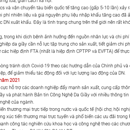
mg tỏa, giản cách xã hội.
stics và vận chuyển tàu biển quốc tế tăng cao (gấp 5-10 lần) xảy r
hi phí nhiên liệu và giá nguyên phụ liệu nhập khẩu tăng cao đã 
 DN xuât khẩu. Đây là tình trạng chung trên thế giới nên rất kh
ng, trong khi dịch bệnh ảnh hưởng đến nguồn nhân lực và chi phí
hiệp da giầy cần nỗ lực tập trung cho sản xuất, tiết giảm chi ph
ừ các hiệp định FTA (nhất là hiệp định CPTPP và EVFTA) để thực
phòng tránh dịch Covid-19 theo các hướng dẫn của Chính phủ và
ệp, để giảm thiểu tác động đối với lực lượng lao động của DN.
u năm 2021
ch cực hỗ trợ các doanh nghiệp đẩy mạnh sản xuất, cung cấp thô
Giầy và phát hành Bản tin Công Nghệ Da Giầy với nhiều thông tin
g nghệ của ngành.
ến thương mại trực tiếp trong nước và quốc tế (hội chợ, hội nghị
ng xúc tiến thương mại trực tuyến và phổ biến các ưu đãi trong
 mạnh công tác nghiên cứu khoa học và công nghệ theo các chư