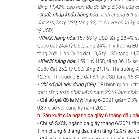
tăng 11,42%, cao hơn tốc độ tăng 5,06% của 
- Xuất, nhập khẩu hàng hóa:
Tính chung 6 thá
đạt 316,73 tỷ USD, tăng 32,2% so với cùng kỳ 
tỷ USD).
+KNXK hàng hóa
: 157,63 tỷ USD, tăng 28,4% s
Quốc đạt 24,4 tỷ USD, tăng 24%. Thị trường EU 
tăng 26%. Hàn Quốc đạt 10,5 tỷ USD, tăng 14,7
+KNNK hàng hóa
: 159,1 tỷ USD, tăng 36,1% s
Quốc đạt 25,2 tỷ USD, tăng 21,1%. Thị trường 
12,3%. Thị trường EU đạt 8,1 tỷ USD, tăng 16,3
- Chỉ số giá tiêu dùng (CPI)
:
CPI bình quân 6 t
mức tăng thấp nhất kể từ năm 2016; lạm phát 
-
Chỉ số giá đô la Mỹ:
tháng 6/2021 giảm 0,3% 
0,87% so với cùng kỳ năm 2020.
b. Sản xuất của ngành da giầy 6 tháng đầu n
- Chỉ số SXCN ngành da giầy tháng 6/2021 tăn
Tính chung 6 tháng đầu năm tăng 12,9% so vớ
- Chỉ số sử dụng lao động ngành da giầy thời 