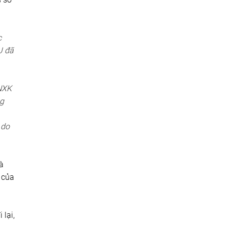
c
U đã
KNXK
ng
 do
à
 của
 lại,