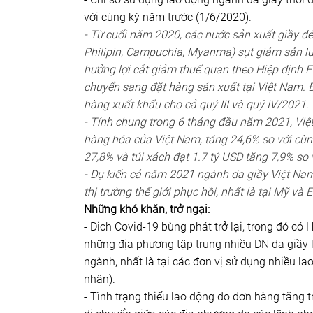
với cùng kỳ năm trước (1/6/2020).
- Từ cuối năm 2020, các nước sản xuất giầy d
Philipin, Campuchia, Myanma) sụt giảm sản lư
hưởng lợi cắt giảm thuế quan theo Hiệp định 
chuyển sang đặt hàng sản xuất tại Việt Nam. Đ
hàng xuất khẩu cho cả quý III và quý IV/2021.
- Tính chung trong 6 tháng đầu năm 2021, Việ
hàng hóa của Việt Nam, tăng 24,6% so với cùn
27,8% và túi xách đạt 1.7 tỷ USD tăng 7,9% so
- Dự kiến cả năm 2021 ngành da giầy Việt Nam
thị trường thế giới phục hồi, nhất là tại Mỹ v
Những khó khăn, trở ngại:
- Dich Covid-19 bùng phát trở lại, trong đó có
những địa phương tập trung nhiều DN da giầy 
ngành, nhất là tại các đơn vị sử dụng nhiều 
nhân).
- Tình trạng thiếu lao động do đơn hàng tăng t