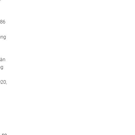
,86
ung
Hàn
ng
020
,
% so