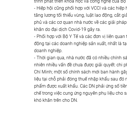
trình phát triển khoa học và công nghệ của B
- Hiệp hội cũng phối hợp với VCCI và các hiệp
tăng lương tối thiểu vùng, luật lao động, cắt g
phủ và các cơ quan nhà nước về các giải pháp
khăn do đại dịch Covid-19 gây ra.
- Phối hợp với Bộ Y Tế và các đơn vị liên qua
động tại các doanh nghiệp sản xuất, nhất là tạ
doanh nghiệp.
- Thời gian qua, nhà nước đã có nhiều chính s
nhiên nhiều vấn đề chưa được giải quyết: chi p
Chí Minh; một số chính sách mới ban hành gâ
liệu tại chỗ phải đóng thuế nhập khẩu sau đó
phẩm được xuất khẩu. Các DN phải ứng số tiề
chế trong việc cung ứng nguyên phụ liệu cho sả
khó khăn trên cho DN.