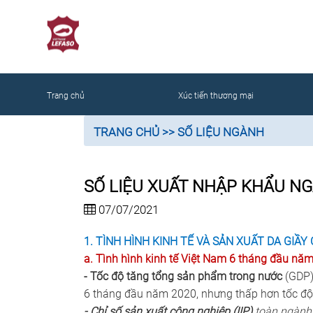
NG
Trang chủ
Xúc tiến thương mại
TRANG CHỦ
>> SỐ LIỆU NGÀNH
SỐ LIỆU XUẤT NHẬP KHẨU NG
07/07/2021
1. TÌNH HÌNH KINH TẾ VÀ SẢN XUẤT DA GIẦY
a. Tình hình kinh tế Việt Nam 6 tháng đầu nă
- Tốc độ tăng tổng sản phẩm trong nước
(GDP)
6 tháng đầu năm 2020, nhưng thấp hơn tốc độ
- Chỉ số sản xuất công nghiệp (IIP)
toàn ngành 