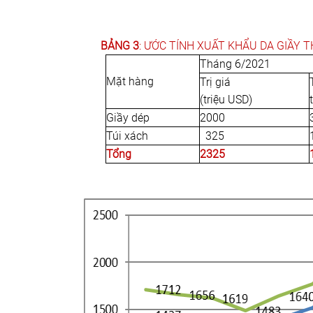
BẢNG 3
: ƯỚC TÍNH XUẤT KHẨU DA GIẦY T
Tháng 6/2021
Mặt hàng
Trị giá
(triệu USD)
Giầy dép
2000
Túi xách
325
Tổng
2325