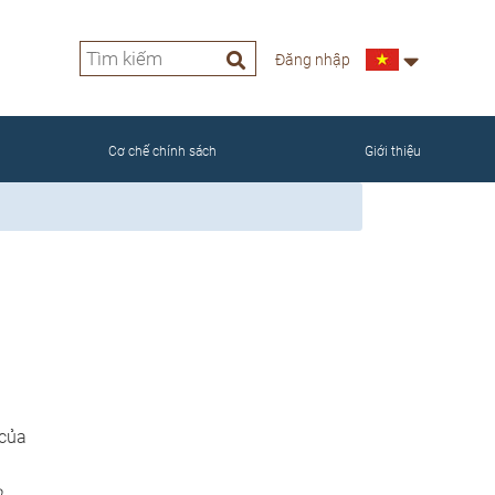
Đăng nhập
NAM
Cơ chế chính sách
Giới thiệu
 của
o