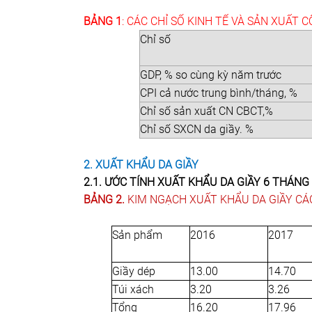
BẢNG 1
: CÁC CHỈ SỐ KINH TẾ VÀ SẢN XUẤT 
Chỉ số
GDP, % so cùng kỳ năm trước
CPI cả nước trung bình/tháng, %
Chỉ số sản xuất CN CBCT,%
Chỉ số SXCN da giầy. %
2. XUẤT KHẨU DA GIẦY
2.1. ƯỚC TÍNH XUẤT KHẨU DA GIẦY 6 THÁN
BẢNG 2.
KIM NGẠCH XUẤT KHẨU DA GIẦY CÁC
Sản phẩm
2016
2017
Giầy dép
13.00
14.70
Túi xách
3.20
3.26
Tổng
16.20
17.96