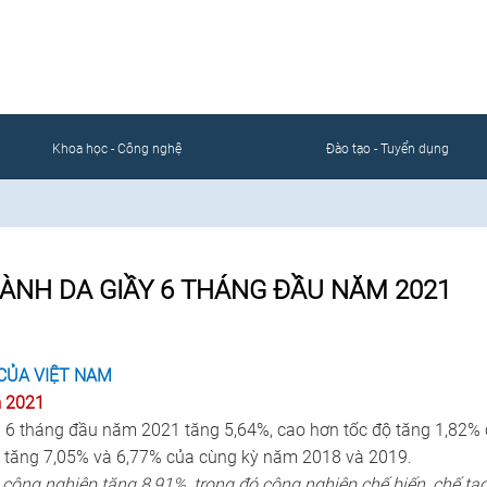
CỔNG THÔNG TIN ĐIỆN TỬ
ÀNH DA GIÀY TÚI XÁCH VIỆT 
Khoa học - Công nghệ
Đào tạo - Tuyển dụng
ÀNH DA GIẦY 6 THÁNG ĐẦU NĂM 2021
 CỦA VIỆT NAM
m 2021
 6 tháng đầu năm 2021 tăng 5,64%, cao hơn tốc độ tăng 1,82%
 tăng 7,05% và 6,77% của cùng kỳ năm 2018 và 2019.
công nghiệp tăng 8,91%, trong đó công nghiệp chế biến, chế tạ