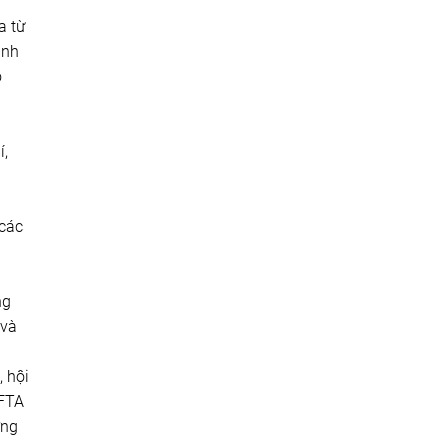
a từ
ảnh
ó
í,
 các
ng
 và
, hội
 FTA
ơng