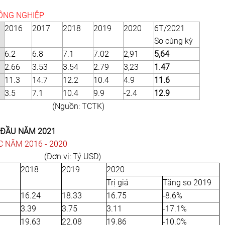
CÔNG NGHIỆP
2016
2017
2018
2019
2020
6T/2021
So cùng kỳ
6.2
6.8
7.1
7.02
2,91
5,64
2.66
3.53
3.54
2.79
3,23
1.47
11.3
14.7
12.2
10.4
4.9
11.6
3.5
7.1
10.4
9.9
-2.4
12.9
(Nguồn: TCTK)
G ĐẦU NĂM 2021
 NĂM 2016 - 2020
(Đơn vị: Tỷ USD)
2018
2019
2020
Trị giá
Tăng so 2019
16.24
18.33
16.75
-8.6%
3.39
3.75
3.11
-17.1%
19.63
22.08
19.86
-10.0%