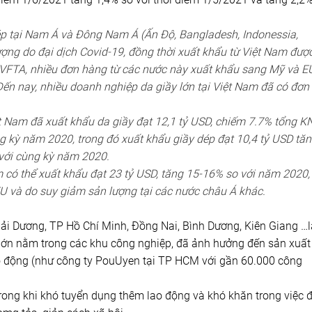
ép tại Nam Á và Đông Nam Á (Ấn Độ, Bangladesh, Indonessia,
ợng do đại dịch Covid-19, đồng thời xuất khẩu từ Việt Nam đượ
EVFTA, nhiều đơn hàng từ các nước này xuất khẩu sang Mỹ và E
ến nay, nhiều doanh nghiệp da giầy lớn tại Việt Nam đã có đơn
t Nam đã xuất khẩu da giầy đạt 12,1 tỷ USD, chiếm 7.7% tổng 
g kỳ năm 2020, trong đó xuất khẩu giầy dép đạt 10,4 tỷ USD tă
 với cùng kỳ năm 2020.
 có thể xuất khẩu đạt 23 tỷ USD, tăng 15-16% so với năm 2020,
à EU và do suy giảm sản lượng tại các nước châu Á khác.
 Hải Dương, TP Hồ Chí Minh, Đồng Nai, Bình Dương, Kiên Giang …l
lớn nằm trong các khu công nghiệp, đã ảnh hưởng đến sản xuất
lao động (như công ty PouUyen tại TP HCM với gần 60.000 công
rong khi khó tuyển dụng thêm lao động và khó khăn trong việc đi