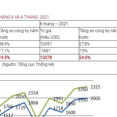
HÁNG 6 VÀ 6 THÁNG, 2021
6 tháng – 2021
Tăng so cùng kỳ năm
Trị giá
Tăng so cùng kỳ nă
trước
(triệu USD)
trước
38,9%
10397
27,8%
17,1%
1681
7,9%
19.5%
12078
24.6%
(Nguồn: Tổng cục Thống kê)