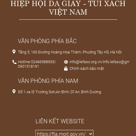
HIỆP HỘI DA GIÀY - TÚI XÁCH
VIỆT NAM
VĂN PHÒNG PHÍA BẮC
Tầng 5, 160 Đường Hoàng Hoa Thám, Phường Tây Hồ, Hà Nội
Hotline:02466588935/
Info@lefaso.org.vn/Info.lefaso@gmail
0901518191
Chính sách bảo mật
VĂN PHÒNG PHÍA NAM
Số 1 xa lộ Trường Sơn,An Bình, Dĩ An, Bình Dương
LIÊN KẾT WEBSITE