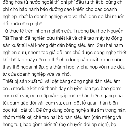
động hóa từ nước ngoài thì chi phí đầu tư thiết bị cùng chi
phí cho bảo hành bảo dưỡng cao khiến cho các doanh
nghiệp, nhất là doanh nghiệp vừa và nhỏ, đắn đo khi muốn
đổi mới công nghệ.
Từ thực tế trên, nhóm nghiên cứu Trường Đại học Nguyễn
Tất Thành đã nghiên cứu thiết kế và chế tạo máy tự động
sản xuất túi vải không dệt dán bằng siêu âm. Sau hai năm
nghiên cứu, nhóm tác giả đã làm chủ được công nghệ thiết
kế chế tạo máy nên có thể chủ động sản xuất trong nước,
thay thế ngoại nhập, giá thành hợp lý, phù hợp với mức đầu
tư của doanh nghiệp vừa và nhỏ.
Thiết bị sản xuất túi vải dệt bằng công nghệ dán siêu âm
có 5 module kết nối thành dây chuyền liên tục, bao gồm:
cụm cấp vải, cụm cấp vải - gấp mép - hàn biên ngang của
túi, cụm gấp đôi vải, cụm vũ, cụm đột lỗ quai - hàn biên
dọc túi - cắt túi. Để ứng dụng công nghệ siêu âm trong hàn,
nhóm thiết kế, chế tạo hai bộ hàn siêu âm (dán miệng và
hông túi), bao gồm biến tử (bộ chuyển đổi áp điện), bộ