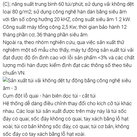
(C); năng suất trung bình 60 túi/phút; sử dụng vải không dệt
loại 80 g/m2; sử dụng công nghệ hàn dán bằng siêu âm
với tần số cộng hưởng 20 kHZ, công suất siêu âm 1.2 kW.
Công suất máy tổng cộng 2,5 Kw; thời gian bảo hành 12
tháng phần cơ, 36 tháng phần siêu âm.
Ngoài ra, theo nhóm nghiên cứu, qua việc sản xuất thử
nghiệm một số mẫu cho thấy, máy tự động sản xuất túi vải
đạt được độ ổn định cao với lỗi sản phẩm <3% và các chất
lượng mối hàn được kiểm định đạt các thông số theo tiêu
chuẩn VN.
Cụm đột lỗ quai - hàn biên dọc túi - cắt túi
Hệ thống dễ dàng điều chỉnh thay đổi cho kích cỡ túi khác
nhau. Các loại túi sản xuất được trên máy này là túi sốc
đáy có quai; sốc đáy không có quai, tay xách bằng lỗ hạt
xoài; túi cơ bản không sốc đáy, có quai; túi cơ bản, không
sốc đáy có tay xách bằng lỗ hạt xoài.