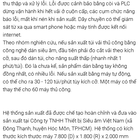
thu thập và xử lý lỗi. Lỗi được cảnh bảo bằng còi và PLC
dừng vận hành khi hết vải ở cuộn cấp, các cụm chức năng
báo lỗi, mất khí nén khi sản xuất. Dây chuyền có thể giám
sát từ xa qua smart phone hoặc máy tính được kết nối
internet.
Theo nhóm nghiên cứu, nếu sản xuất túi vải thủ công bằng
công nghệ dán siêu âm, đầu tiên phải đo cắt vải theo kích
cỡ, sau đó dán túi, cho năng suất thấp (nhanh nhất 1
phút/túi). Đó là chưa kể, sản phẩm dán bằng tay không
đồng nhất, có nhiều lỗi. Nếu sản xuất bằng máy tự động,
có thể cho ra 30 - 120 túi/phút tùy kích cỡ. Một máy có thể
thay thế cho 60 máy thủ công.
Hệ thống sản xuất đã được chế tạo hoàn chỉnh và đưa vào
sản xuất tại Công ty TNHH Thiết bị Siêu âm Việt Nam (xã
Đông Thạnh, huyện Hóc Môn, TP.HCM). Hệ thống có kích
thước kích thước máy 7.800 (D) x 1.800 (R) x 2.000 mm