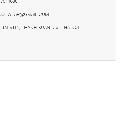
38544680
FOOTWEAR@GMAIL.COM
RAI STR., THANH XUAN DIST., HA NOI