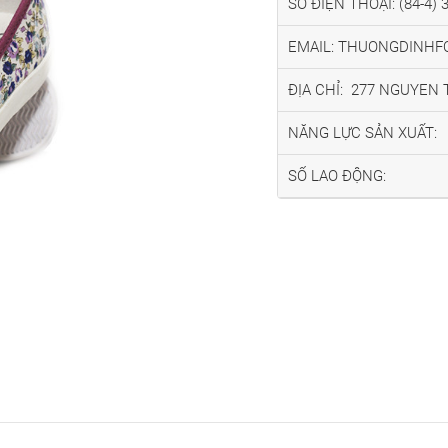
SỐ ĐIỆN THOẠI: (84-4) 
EMAIL: THUONGDINH
ĐỊA CHỈ: 277 NGUYEN T
NĂNG LỰC SẢN XUẤT:
SỐ LAO ĐỘNG: