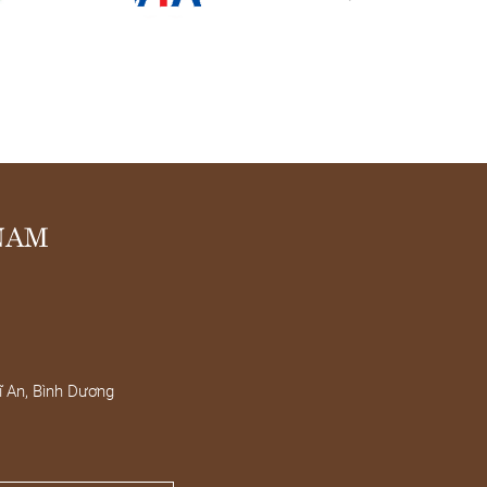
 NAM
ĩ An, Bình Dương