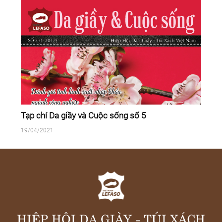
Tạp chí Da giầy và Cuộc sống số 5
19/04/2021
HIỆP HỘI DA GIÀY - TÚI XÁCH