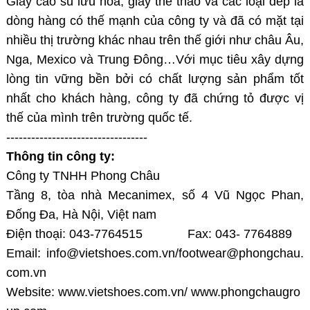
Giày cao su lưu hóa, giày thể thao và các loại dép là
dòng hàng có thế mạnh của công ty và đã có mặt tại
nhiều thị trường khác nhau trên thế giới như châu Âu,
Nga, Mexico và Trung Đông…Với mục tiêu xây dựng
lòng tin vững bền bởi có chất lượng sản phẩm tốt
nhất cho khách hàng, công ty đã chứng tỏ được vị
thế của mình trên trường quốc tế.
----------------------------------
Thông tin công ty:
Công ty TNHH Phong Châu
Tầng 8, tòa nhà Mecanimex, số 4 Vũ Ngọc Phan,
Đống Đa, Hà Nội, Việt nam
Điện thoại: 043-7764515 Fax: 043- 7764889
Email:
info@vietshoes.com.vn/footwear@phongchau.
com.vn
Website:
www.vietshoes.com.vn/
www.phongchaugro