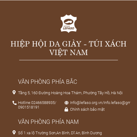
HIỆP HỘI DA GIÀY - TÚI XÁCH
VIỆT NAM
VĂN PHÒNG PHÍA BẮC
Tầng 5, 160 Đường Hoàng Hoa Thám, Phường Tây Hồ, Hà Nội
Hotline:02466588935/
Info@lefaso.org.vn/Info.lefaso@gmail
0901518191
Chính sách bảo mật
VĂN PHÒNG PHÍA NAM
Số 1 xa lộ Trường Sơn,An Bình, Dĩ An, Bình Dương