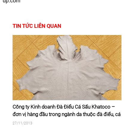
up.com
TIN TỨC LIÊN QUAN
Công ty Kinh doanh Đà Điểu Cá Sấu Khatoco –
đơn vị hàng đầu trong ngành da thuộc đà điểu, cá
sấu
27/11/2013