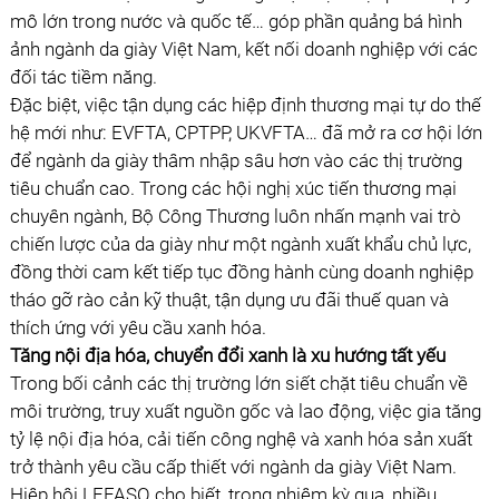
mô lớn trong nước và quốc tế… góp phần quảng bá hình
ảnh ngành da giày Việt Nam, kết nối doanh nghiệp với các
đối tác tiềm năng.
Đặc biệt, việc tận dụng các hiệp định thương mại tự do thế
hệ mới như: EVFTA, CPTPP, UKVFTA… đã mở ra cơ hội lớn
để ngành da giày thâm nhập sâu hơn vào các thị trường
tiêu chuẩn cao. Trong các hội nghị xúc tiến thương mại
chuyên ngành, Bộ Công Thương luôn nhấn mạnh vai trò
chiến lược của da giày như một ngành xuất khẩu chủ lực,
đồng thời cam kết tiếp tục đồng hành cùng doanh nghiệp
tháo gỡ rào cản kỹ thuật, tận dụng ưu đãi thuế quan và
thích ứng với yêu cầu xanh hóa.
Tăng nội địa hóa, chuyển đổi xanh là xu hướng tất yếu
Trong bối cảnh các thị trường lớn siết chặt tiêu chuẩn về
môi trường, truy xuất nguồn gốc và lao động, việc gia tăng
tỷ lệ nội địa hóa, cải tiến công nghệ và xanh hóa sản xuất
trở thành yêu cầu cấp thiết với ngành da giày Việt Nam.
Hiệp hội LEFASO cho biết, trong nhiệm kỳ qua, nhiều