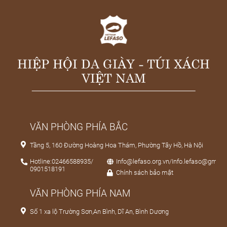
HIỆP HỘI DA GIÀY - TÚI XÁCH
VIỆT NAM
VĂN PHÒNG PHÍA BẮC
Tầng 5, 160 Đường Hoàng Hoa Thám, Phường Tây Hồ, Hà Nội
Hotline:02466588935/
Info@lefaso.org.vn/Info.lefaso@gmail
0901518191
Chính sách bảo mật
VĂN PHÒNG PHÍA NAM
Số 1 xa lộ Trường Sơn,An Bình, Dĩ An, Bình Dương