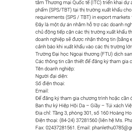
tâm Thương mại Quốc tế (ITC) triển khai dự 
phẩm (SPS/TBT) tại thị trường xuất khẩu ch
requirements (SPS / TBT) in export markets 
Đây là một dự án nhằm hỗ trợ các doanh nghi
chủ động tiếp cận các thị trường xuất khẩu
doanh nghiệp sẽ được nhận thông tin (bằng 
cảnh báo khi xuất khẩu vào các thị trường lớn
Trường Đại học Ngoại thương (FTU) dịch sang
Các thông tin cần thiết để đăng ký tham gia 
Tên doanh nghiệp:
Người đại diện:
Số điện thoại:
Email:
Để đăng ký tham gia chương trình hoặc cần đư
Ban thư ký Hiệp Hội Da – Giầy – Túi xách Vi
Địa chỉ: Tầng 3, phòng 301, số 160 Hoàng H
Điện thoại: (84-24) 37281560 (liên hệ Ms. P
Fax: 02437281561. Email:
phanlethu0785@g