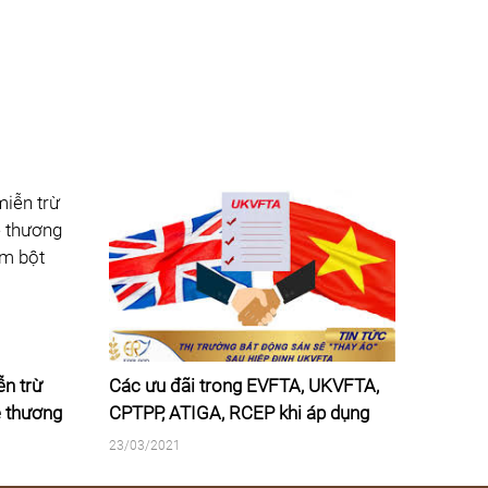
ễn trừ
Các ưu đãi trong EVFTA, UKVFTA,
Hỗ tr
ệ thương
CPTPP, ATIGA, RCEP khi áp dụng
tiềm 
ẩm bột
quy tắc XXHH mới
23/03/2021
22/03/