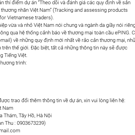
án thí điểm dự án “Theo dõi và đánh giá các quy định về sản
o thương nhân Việt Nam” (Tracking and assessing products
for Vietnamese traders).
ệp vừa và nhỏ Việt Nam nói chung và ngành da giầy nói riên
 thông qua hệ thống cảnh báo về thương mại toàn cầu ePING. 
email) về những quy định mới nhất về rảo cản thương mại, nh
 trên thế giới. Đặc biệt, tất cả những thông tin này sẽ được
 Tiếng Việt.
chương trình:
ợc trao đổi thêm thông tin về dự án, xin vui lòng liên hệ:
ệt Nam
oa Thám, Tây Hồ, Hà Nội
han Thu : 0903673239)
mail.com