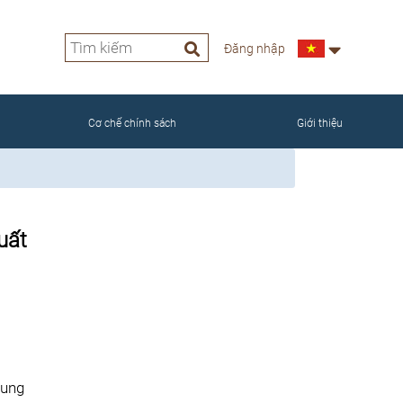
Đăng nhập
NAM
Cơ chế chính sách
Giới thiệu
uất
rung