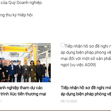
 của Quý Doanh nghiệp.
ng thư ký Hiệp hội
nh nghiệp tham dự các
Tiếp nhận hồ sơ đề nghị mi
trình Xúc tiến thương mại
áp dụng biện pháp phòng v
21
mại đối với một số sản ph
21
09/12/2020
ngọt (vụ việc AD09)