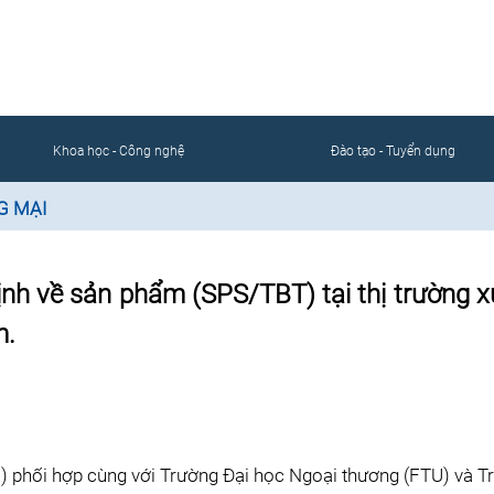
CỔNG THÔNG TIN ĐIỆN TỬ
ÀNH DA GIÀY TÚI XÁCH VIỆT 
Khoa học - Công nghệ
Đào tạo - Tuyển dụng
G MẠI
ịnh về sản phẩm (SPS/TBT) tại thị trường x
m.
) phối hợp cùng với Trường Đại học Ngoại thương (FTU) và T