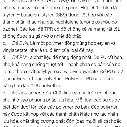
b.
Ðế cao su nhiệt dẻo (TPR)
: Ðế này có các thuộc tính
của cao su và có thể được đúc phun. Hợp chất chính là
styren – butadien- styren (SBS) được kết hợp với các
thành phần khác như dầu naphtalene (chống oxyhóa do
ozone). Các loại đế TPR có độ chống xé và mang rất tốt,
chống được sự gãy vỡ ở nhiệt độ thấp.
c.
Ðế EVA:
Là một polymer đồng trùng hợp etylen và
vinylacetate, nhẹ là ưu điểm của loại đế này.
d.
Ðế PU:
Là chất liệu đế năng động nhất. Ðế PU rất bền,
nhẹ, khả năng chống trượt tốt. Thành phần cơ bản của nó
là một hợp chất polyhydroxyl và di-isocyanate. Ðế PU có 2
loại polyester hoặc polyether. Polyester PU có độ bền
căng hơn là đế PU polyether.
e.
Ðế cao su lưu hóa:
Chất liệu cao su trở nên phong
phú nhờ vào phương pháp lưu hóa. Mỗi loại cao su được
biết đến dươí tên của các polymer cơ bản. Các polymer
này được kết hợp với các thành phần khác như tác nhân
lưu hóa, chất tăng cường, chất độn (các muối silicat hoặc