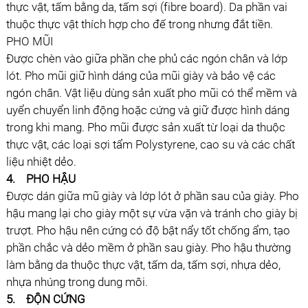
thực vật, tấm bằng da, tấm sợi (fibre board). Da phần vai
thuộc thực vật thích hợp cho đế trong nhưng đắt tiền.
PHO MŨI
Ðược chèn vào giữa phần che phủ các ngón chân và lớp
lót. Pho mũi giữ hình dáng của mũi giày và bảo vệ các
ngón chân. Vật liệu dùng sản xuất pho mũi có thể mềm và
uyển chuyển linh động hoặc cứng và giữ được hình dáng
trong khi mang. Pho mũi được sản xuất từ loại da thuộc
thực vật, các loại sợi tẩm Polystyrene, cao su và các chất
liệu nhiệt dẻo.
4.
PHO HẬU
Ðược dán giữa mũ giày và lớp lót ở phần sau của giày. Pho
hậu mang lại cho giày một sự vừa vặn và tránh cho giày bị
trượt. Pho hậu nên cứng có độ bật nẩy tốt chống ẩm, tạo
phần chắc và dẻo mềm ở phần sau giày. Pho hậu thường
làm bằng da thuộc thực vật, tấm da, tấm sợi, nhựa dẻo,
nhựa nhúng trong dung môi.
5.
ÐỘN CỨNG