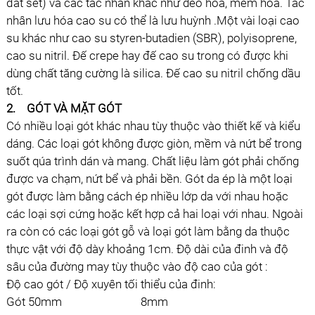
đất sét) và các tác nhân khác như dẻo hóa, mềm hóa. Tác
nhân lưu hóa cao su có thể là lưu huỳnh .Một vài loại cao
su khác như cao su styren-butadien (SBR), polyisoprene,
cao su nitril. Ðế crepe hay đế cao su trong có được khi
dùng chất tăng cường là silica. Ðế cao su nitril chống dầu
tốt.
2.
GÓT VÀ MẶT GÓT
Có nhiều loại gót khác nhau tùy thuộc vào thiết kế và kiểu
dáng. Các loại gót không được giòn, mềm và nứt bể trong
suốt qúa trình dán và mang. Chất liệu làm gót phải chống
được va chạm, nứt bể và phải bền. Gót da ép là một loại
gót được làm bằng cách ép nhiều lớp da với nhau hoặc
các loại sợi cứng hoặc kết hợp cả hai loại với nhau. Ngoài
ra còn có các loại gót gỗ và loại gót làm bằng da thuộc
thực vật với độ dày khoảng 1cm. Ðộ dài của đinh và độ
sâu của đường may tùy thuộc vào độ cao của gót :
Ðộ cao gót / Ðộ xuyên tối thiểu của đinh:
Gót 50mm 8mm