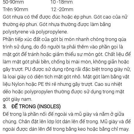
50-90mm 10 -18mm
Trên 90mm 12 -20mm
Gót nhựa có thể được đúc hoặc ép phun. Gót cao của nữ
thường ép phun. Gót nhựa thường được làm bằng
polystyrene và polypropylene.
Phần tiếp xúc đất của gót bị mòn nhanh chóng trong qúa
trình sử dụng, do đó người ta phải thêm vào phần gọi là
mặt gót để tránh hoặc giảm thiểu sự mòn gót. Chất liệu để
làm mặt gót phải bền, chống bị mài mòn, không giãn hoặc
gây trượt. PU được sử dụng rộng rãi đặc biệt trong giày nữ,
là loại giày có diện tích mặt gót nhỏ. Mặt gót làm bằng vật
liệu Nylon hoặc PE thì rẻ nhưng gây trượt. Cao su nhiệt
dẻo hoặc polypropylen thường được sử dụng trong mặt
gót giày nam.
3.
ÐẾ TRONG (INSOLES)
Ðế trong là phần nối đế ngoài và mũ giày và nằm ở giữa
chúng. Chân đặt lên lớp lót dán lên đế trong. Mũ giày và đế
ngoài được dán lên đế trong bằng keo hoặc bằng chỉ may.