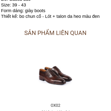
Size: 39 - 43
Form dáng: giày boots
Thiết kế: bo chun cổ - Lót + talon da heo màu đen
SẢN PHẨM LIÊN QUAN
X02
OX07