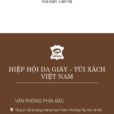
: Liên hệ
Giá bán: Liên hệ
HIỆP HỘI DA GIÀY - TÚI XÁCH
VIỆT NAM
VĂN PHÒNG PHÍA BẮC
Tầng 5, 160 Đường Hoàng Hoa Thám, Phường Tây Hồ, Hà Nội