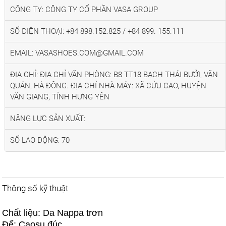
CÔNG TY: CÔNG TY CỔ PHẦN VASA GROUP
SỐ ĐIỆN THOẠI: +84 898.152.825 / +84 899. 155.111
EMAIL: VASASHOES.COM@GMAIL.COM
ĐỊA CHỈ: ĐỊA CHỈ VĂN PHÒNG: B8 TT18 BẠCH THÁI BƯỞI, VĂN
QUÁN, HÀ ĐÔNG. ĐỊA CHỈ NHÀ MÁY: XÃ CỬU CAO, HUYỆN
VĂN GIANG, TỈNH HƯNG YÊN
NĂNG LỰC SẢN XUẤT:
SỐ LAO ĐỘNG: 70
Thông số kỹ thuật
Chất liệu: Da Nappa trơn
Đế: Caosu đúc