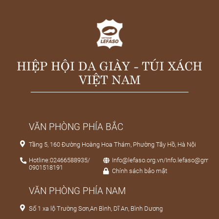
HIỆP HỘI DA GIÀY - TÚI XÁCH
VIỆT NAM
VĂN PHÒNG PHÍA BẮC
Tầng 5, 160 Đường Hoàng Hoa Thám, Phường Tây Hồ, Hà Nội
Hotline:02466588935/
Info@lefaso.org.vn/Info.lefaso@gmail
0901518191
Chính sách bảo mật
VĂN PHÒNG PHÍA NAM
Số 1 xa lộ Trường Sơn,An Bình, Dĩ An, Bình Dương