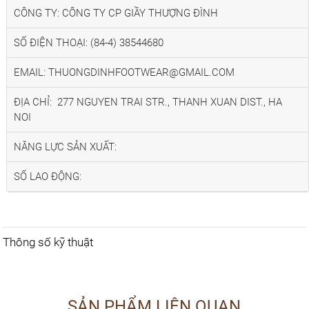
CÔNG TY: CÔNG TY CP GIẦY THƯỢNG ĐÌNH
SỐ ĐIỆN THOẠI: (84-4) 38544680
EMAIL: THUONGDINHFOOTWEAR@GMAIL.COM
ĐỊA CHỈ: 277 NGUYEN TRAI STR., THANH XUAN DIST., HA
NOI
NĂNG LỰC SẢN XUẤT:
SỐ LAO ĐỘNG:
Thông số kỹ thuật
SẢN PHẨM LIÊN QUAN