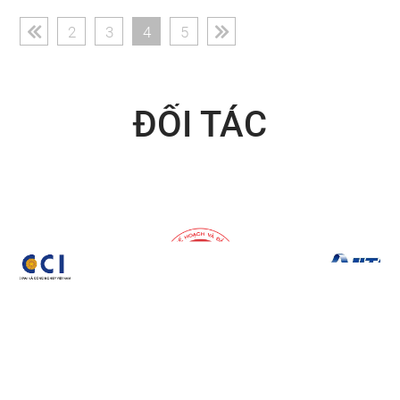
(current)
2
3
4
5
ĐỐI TÁC